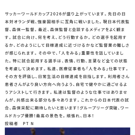
サッカーワールドカップ2026が盛り上がっています。先日の日
本対オランダ戦、強豪国相手に互角に戦いました。現日本代表監
督、森保一監督。最近、森保監督と会談するメディアをよく観ま
す。試合に向け、何を考え、どう行動するか。どの選手を起用す
るか、どのようにして目標達成に近づけるかなど監督業の難しさ
が感じられます。その中で、「人をみる」重要性を話していまし
た。特に試合起用する選手は、表情、行動、言葉など全ての状態
を考慮して決めます。私達、医療従事者も「人をみる」仕事です。
その方を評価し、日常生活の目標達成を目指します。利用者さん
患者さんがより良い方向へ向うよう、自宅で健やかに過ごせるよ
うアシストして行きます。私達は監督のような仕事ではありませ
んが、共感出来る部分も多々あります。これからの日本代表の試
合、森保采配に期待したいと思います！グループリーグ突破、ワー
ルドカップ優勝！最高の景色を。頑張れ、日本！
投稿者 PT N